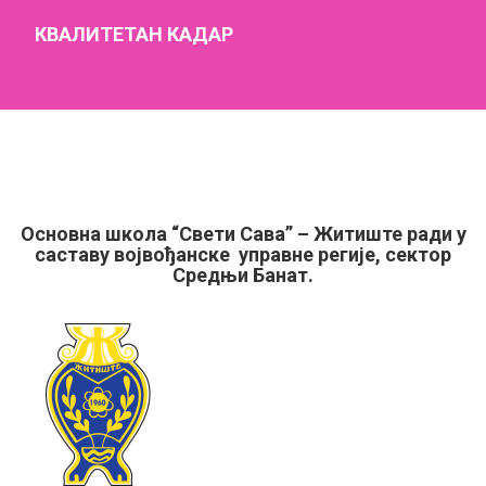
Посвећени смо развоју талената кроз креирање наставног
КВАЛИТЕТАН КАДАР
програма и организацију часова у складу са едукативним
потребама и најновијим трендовима знања. Друштвено смо
одговорни и радимо са талентованом децом.
Основна школа “Свети Сава” – Житиште ради у
саставу војвођанске управне регије, сектор
Средњи Банат.