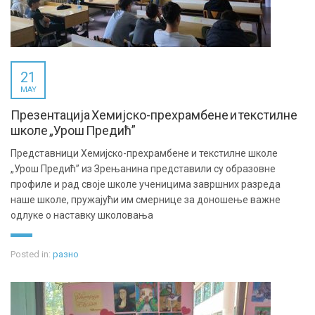
21
MAY
Презентација Хемијско-прехрамбене и текстилне
школе „Урош Предић”
Представници Хемијско-прехрамбене и текстилне школе
„Урош Предић” из Зрењанина представили су образовне
профиле и рад своје школе ученицима завршних разреда
наше школе, пружајући им смернице за доношење важне
одлуке о наставку школовања
Posted in:
разно