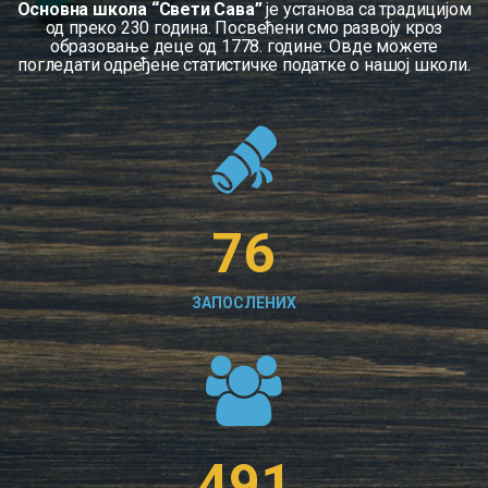
Основна школа “Свети Сава”
је установа са традицијом
од преко 230 година. Посвећени смо развоју кроз
образовање деце од 1778. године. Овде можете
погледати одређене статистичке податке о нашој школи.
76
ЗАПОСЛЕНИХ
491