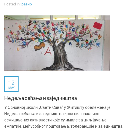
Posted in:
разно
12
MAY
Недеља сећања и заједништва
У Основној школи „Свети Сава“ у Житишту обележена је
Недеља сећања и заједништва кроз низ пажљиво
осмишљених активности које су имале за циљ јачање
емпатије, међусобног поштовања, толеранције и заједништва