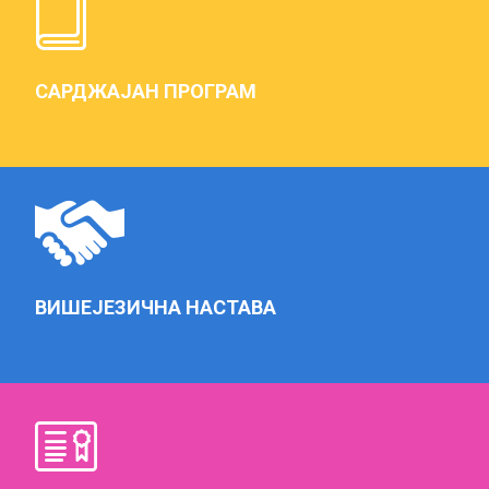
интелектуални развој.
САРДЖАЈАН ПРОГРАМ
О.Ш. “Свети Сава” Житиште, данас похађа 491
ученик
који je
распоређен у
43 одељења
. Школа у свом саставу има
три
издвојена одељења у насељеним местима Торак, Равни
Тополовац и Банатски Двор
. Средина у којој школа ради је
вишенационална и настава се одвија на два наставна језика
(српском и румунском).
У школи ради
76 наставника, библиотекар, педагог,
ВИШЕЈЕЗИЧНА НАСТАВА
психолог
. 3а организацију рада задужени су
директор,помоћник директора, и секретар. Школски простор је
лепо уређен на два нивоа и великим холом у средини школе.
Кабинети су опремљени различитим наставним средствима и
одговарајућом опремом која прати технички развој. Свака
школа има библиотеку, фискултурну салу са школским
двориштем.