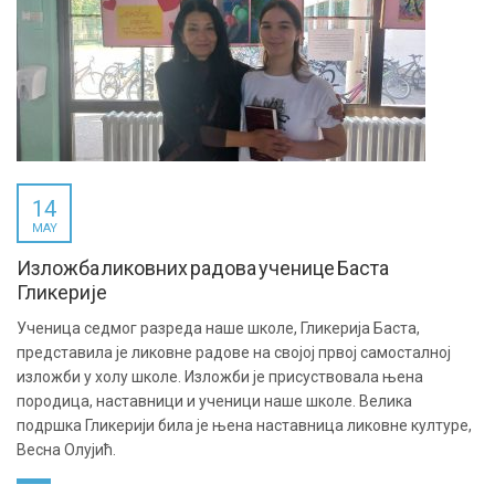
14
MAY
Изложба ликовних радова ученице Баста
Гликерије
Ученица седмог разреда наше школе, Гликерија Баста,
представила је ликовне радове на својој првој самосталној
изложби у холу школе. Изложби је присуствовала њена
породица, наставници и ученици наше школе. Велика
подршка Гликерији била је њена наставница ликовне културе,
Весна Олујић.