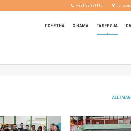
+381 23 821115
Трг осл
ПОЧЕТНА
О НАМА
ГАЛЕРИЈА
О
ALL IMAG