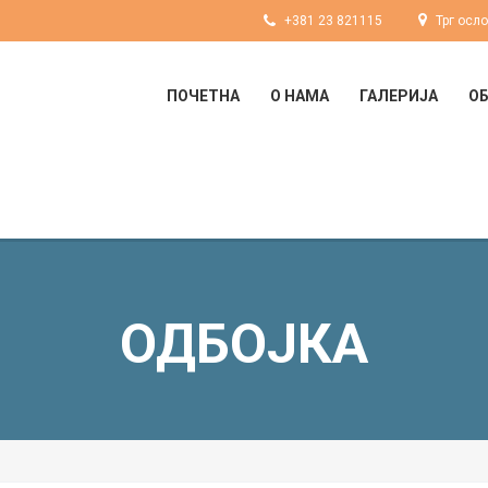
+381 23 821115
Трг осл
ПОЧЕТНА
О НАМА
ГАЛЕРИЈА
О
ОДБОЈКА