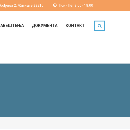
обођења 2, Житиште 23210
Пон - Пет 8.00 - 18.00
БАВЕШТЕЊА
ДОКУМЕНТА
КОНТАКТ