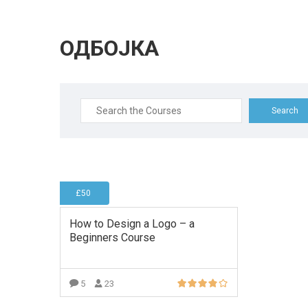
ОДБОЈКА
Search
for:
£50
How to Design a Logo – a
Beginners Course
5
23