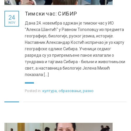
Тимски час: СИБИР
24
NOV
Дана 24. новембра одржан је тимски час у ИО
"Алекса Шантић" у Равном Тополовцу из предмета
географије, биологије, руског језика, историје.
Наставник Александар Костић испричао је уз карту
географске одлике Сибира. Ученици седмог
разреда су уз припремљене паное излагали о
тундрама и тајгама Сибира - биљни и животнињски
свет, а наставница биологије Јелена Михић
показала [...]
Posted in:
култура
,
образовање
,
разно