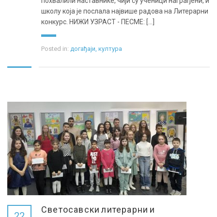
похвалили наставнике, чији су ученици награђени, и
школу која је послала највише радова на Литерарни
конкурс. НИЖИ УЗРАСТ - ПЕСМЕ: [...]
Posted in:
догађаји
,
култура
Светосавски литерарни и
22