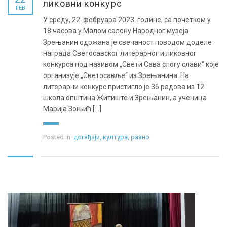
ликовни конкурс
FEB
У среду, 22. фебруара 2023. године, са почетком у
18 часова у Малом салону Народног музеја
Зрењанин одржана је свечаност поводом доделе
награда Светосавског литерарног и ликовног
конкурса под називом „Свети Сава слогу слави“ које
организује „Светосавље“ из Зрењанина. На
литерарни конкурс пристигло је 36 радова из 12
школа општина Житиште и Зрењанин, а ученица
Марија Зоњић [...]
Posted in:
догађаји
,
култура
,
разно