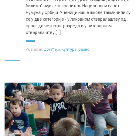
ћилима" чији је покровитељ Национални савет
Румуна у Србији. Ученици наше школе такмичили су
се у две категорије - у ликовном стваралаштву од
првог до четвртог разреда и у литерарном
стваралаштву [...]
Posted in:
догађаји
,
култура
,
разно