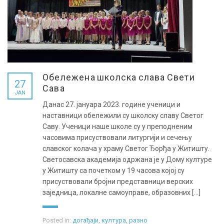
Обележена школска слава Свети
27
Сава
JAN
Данас 27. јануара 2023. године ученици и
наставници обележили су школску славу Светог
Саву. Ученици наше школе су у преподненим
часовима присуствовали литургији и сечењу
славског колача у храму Светог Ђорђа у Житишту.
Светосавска академија одржана је у Дому културе
у Житишту са почетком у 19 часова којој су
присуствовали бројни представници верских
заједница, локалне самоуправе, образовних [...]
Posted in:
догађаји
,
култура
,
разно