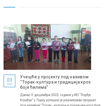
Учешће у пројекту под називом
03
“Торак-култура и традиција кроз
DEC
боје ћилима”
Данас 3. децембра 2022. године у ИО "Ђорђе
Кошбук" у Торку успешно је реализован пројекат
под називом "Торак - култура и традиција кроз боје