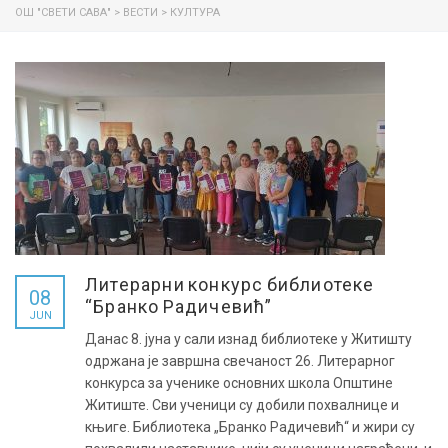
ОШ "СВЕТИ САВА"
>
ВЕСТИ
>
КУЛТУРА
Литерарни конкурс библиотеке
08
“Бранко Радичевић”
JUN
Данас 8. јуна у сали изнад библиотеке у Житишту
одржана је завршна свечаност 26. Литерарног
конкурса за ученике основних школа Општине
Житиште. Сви ученици су добили похвалнице и
књиге. Библиотека „Бранко Радичевић“ и жири су