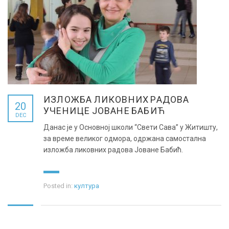
ИЗЛОЖБА ЛИКОВНИХ РАДОВА
20
УЧЕНИЦЕ ЈОВАНЕ БАБИЋ
DEC
Данас је у Основној школи “Свети Сава” у Житишту,
за време великог одмора, одржана самостална
изложба ликовних радова Јоване Бабић.
Posted in:
култура