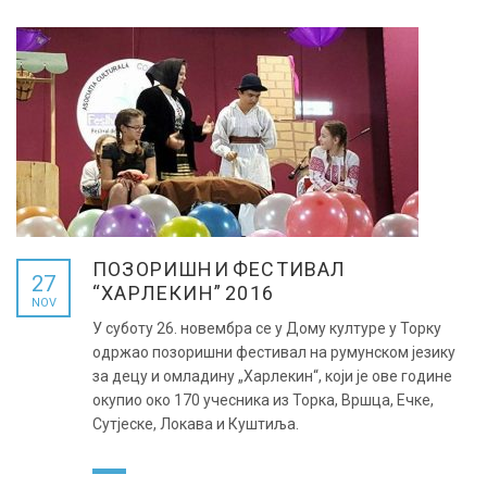
ПОЗОРИШНИ ФЕСТИВАЛ
27
“ХАРЛЕКИН” 2016
NOV
У суботу 26. новембра се у Дому културе у Торку
одржао позоришни фестивал на румунском језику
за децу и омладину „Харлекин“, који је ове године
окупио око 170 учесника из Торка, Вршца, Ечке,
Сутјеске, Локава и Куштиља.