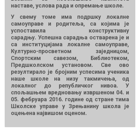
наставе, услова рада и опремање школе.
У свему томе има подршку локалне
самоуправе и родитеља, са којима је
успоставила конструктивну
сарадњу. Успешна сарадња остварена је и
са институцијама локалне самоуправе,
Културно-просветном заједницом,
Спортским савезом, Библиотеком,
Предшколском установом. Све ово
резултирало је бројним успесима ученика
наше школе на низу такмичења, од
локалног до републичког нивоа. У
спољашњем вредновању извршеном 04. и
05. фебруара 2016. године од стране тима
Школске управе у Зрењанину школа је
оцењена највишом оценом.