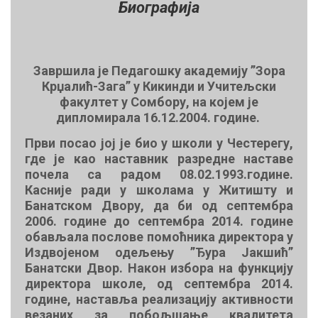
Биографија
Завршила је Педагошку академију ”Зора
Крџалић-Зага” у Кикинди и Учитељски
факултет у Сомбору, на којем је
дипломирала 16.12.2004. године.
Први посао јој је био у школи у Честерегу,
где је као наставник разредне наставе
почела са радом 08.02.1993.године.
Касније ради у школама у Житишту и
Банатском Двору, да би од септембра
2006. године до септембра 2014. године
обављала послове помоћника директора у
Издвојеном одељењу ”Ђура Јакшић”
Банатски Двор. Након избора на функцију
директора школе, од септембра 2014.
године, наставља реализацију активности
везаних за побољшање квалитета