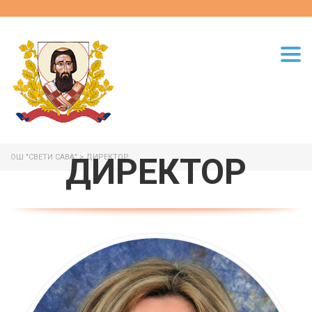
Togg
navi
ДИРЕКТОР
ОШ "СВЕТИ САВА"
>
ДИРЕКТОР