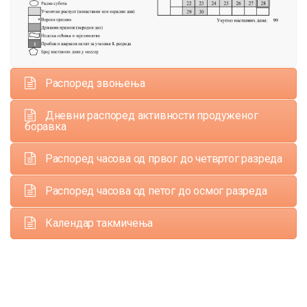
Распоред звоњења
Дневни распоред активности продуженог
боравка
Распоред часова од првог до четвртог разреда
Распоред часова од петог до осмог разреда
Календар такмичења