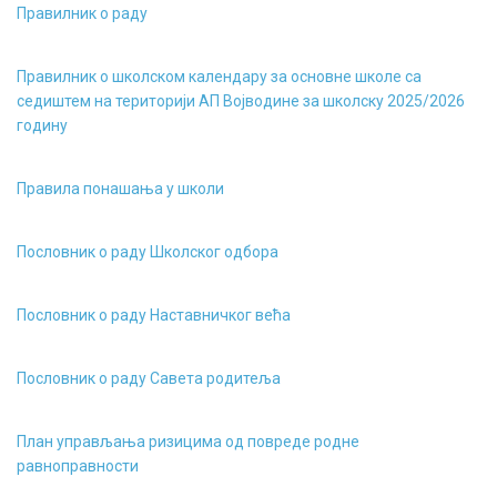
Правилник о раду
Правилник о школском календару за основне школе са
седиштем на територији АП Војводине за школску 2025/2026
годину
Правила понашања у школи
Пословник о раду Школског одбора
Пословник о раду Наставничког већа
Пословник о раду Савета родитеља
План управљања ризицима од повреде родне
равноправности