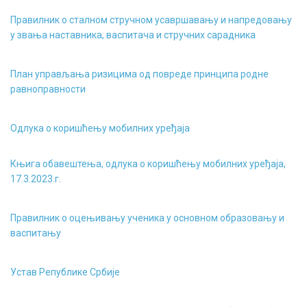
Правилник о сталном стручном усавршавању и напредовању
у звања наставника, васпитача и стручних сарадника
План управљања ризицима од повреде принципа родне
равноправности
Одлука о коришћењу мобилних уређаја
Књига обавештења, одлука о коришћењу мобилних уређаја,
17.3.2023.г.
Правилник о оцењивању ученика у основном образовању и
васпитању
Устав Републике Србије