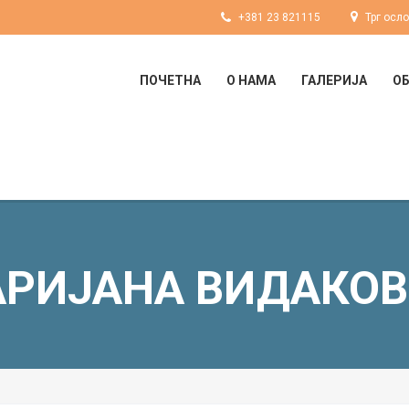
+381 23 821115
Трг осл
ПОЧЕТНА
О НАМА
ГАЛЕРИЈА
О
РИЈАНА ВИДАКО