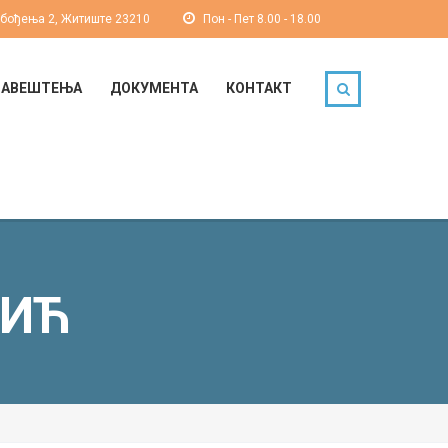
обођења 2, Житиште 23210
Пон - Пет 8.00 - 18.00
БАВЕШТЕЊА
ДОКУМЕНТА
КОНТАКТ
ВИЋ