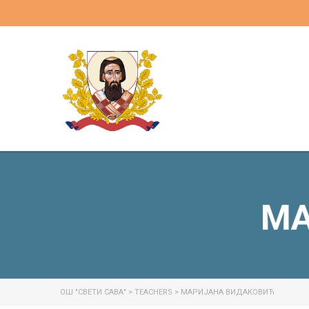
МА
ОШ "СВЕТИ САВА"
>
TEACHERS
>
МАРИЈАНА ВИДАКОВИЋ