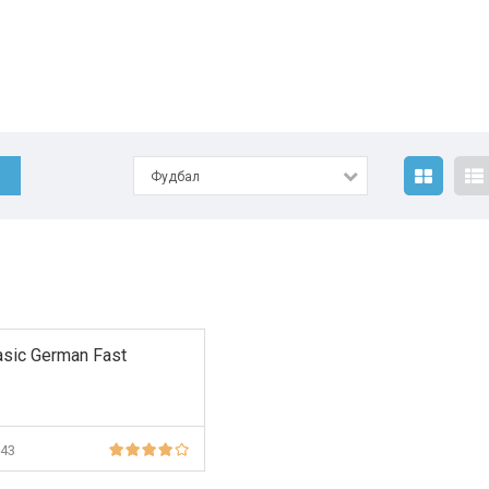
Фудбал
asic German Fast
343