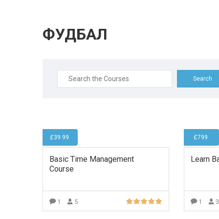
ФУДБАЛ
Search
for:
£39.99
£799
Basic Time Management
Learn B
Course
1
5
1