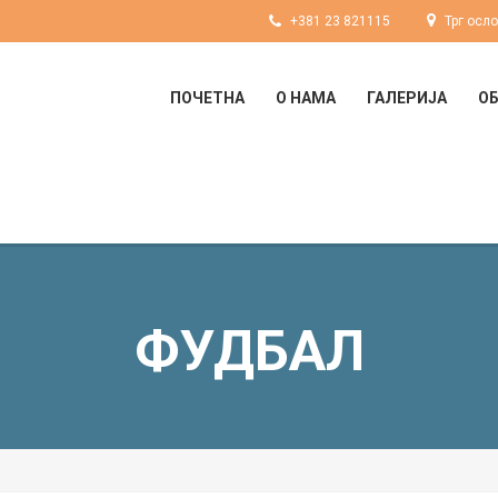
+381 23 821115
Трг осл
ПОЧЕТНА
О НАМА
ГАЛЕРИЈА
О
ФУДБАЛ