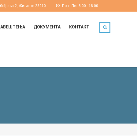
обођења 2, Житиште 23210
Пон - Пет 8.00 - 18.00
БАВЕШТЕЊА
ДОКУМЕНТА
КОНТАКТ