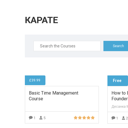
КАРАТЕ
Search
for:
£39.99
Free
Basic Time Management
How to 
Course
Founder
Десанка 
1
5
1