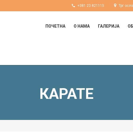
+381 23 821115
Трг осл
ПОЧЕТНА
О НАМА
ГАЛЕРИЈА
О
КАРАТЕ