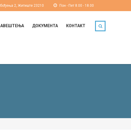
обођења 2, Житиште 23210
Пон - Пет 8.00 - 18.00
БАВЕШТЕЊА
ДОКУМЕНТА
КОНТАКТ