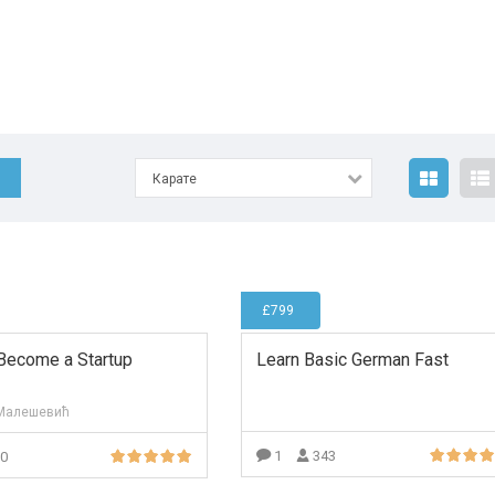
Карате
£799
Become a Startup
Learn Basic German Fast
Малешевић
1
343
20