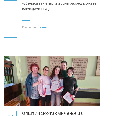
уџбеника за четврти и осми разред можете
погледати ОВДЕ.
Posted in:
разно
Општинско такмичење из