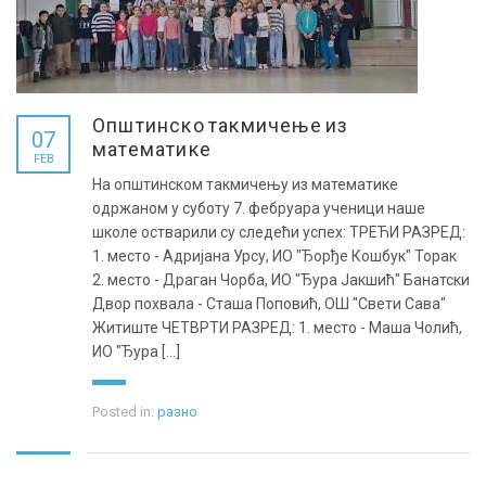
Општинско такмичење из
07
математике
FEB
На општинском такмичењу из математике
одржаном у суботу 7. фебруара ученици наше
школе остварили су следећи успех: ТРЕЋИ РАЗРЕД:
1. место - Адријана Урсу, ИО "Ђорђе Кошбук" Торак
2. место - Драган Чорба, ИО "Ђура Јакшић" Банатски
Двор похвала - Сташа Поповић, ОШ "Свети Сава"
Житиште ЧЕТВРТИ РАЗРЕД: 1. место - Маша Чолић,
ИО "Ђура [...]
Posted in:
разно