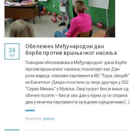
Обележен Међународни дан
24
борбе против вршњачког насиља
FEB
Поводом обележавања Међународног дана борбе
против вршњачког насиља, познатијег као Дан
розе мајица, чланови парламента ИО "Ђура Јакшић"
из Банатског Двора посетили су своје другаре у ОШ
"Серво Михаљ" у Мужљи. Овај сусрет био је више од
обичне посете – био је ово дан у којем су се спојила
два ученичка парламента са једним заједничким [...]
Posted in:
разно