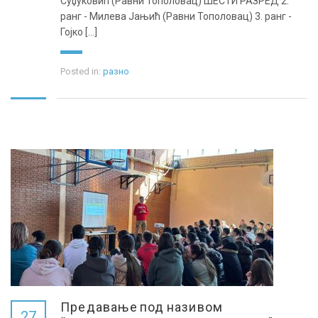
Суџуковић (Равни Тополовац) ШЕСТИ РАЗРЕД 2.
ранг - Милева Јањић (Равни Тополовац) 3. ранг -
Гојко [...]
Posted in:
разно
Предавање под називом
27