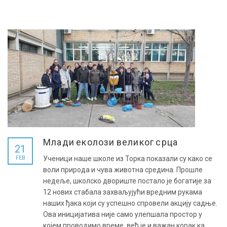
Млади еколози великог срца
21
FEB
Ученици наше школе из Торка показали су како се
воли природа и чува животна средина. Прошле
недеље, школско двориште постало је богатије за
12 нових стабала захваљујући вредним рукама
наших ђака који су успешно спровели акцију садње.
Ова иницијатива није само улепшала простор у
којем проводимо време, већ је и важан корак ка