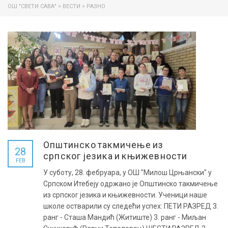
ОШ "СВЕТИ САВА"
>
ВЕСТИ
>
РАЗНО
Општинско такмичење из
28
српског језика и књижевности
FEB
У суботу, 28. фебруара, у ОШ "Милош Црњански" у
Српском Итебеју одржано је Општинско такмичење
из српског језика и књижевности. Ученици наше
школе остварили су следећи успех: ПЕТИ РАЗРЕД 3.
ранг - Сташа Мандић (Житиште) 3. ранг - Миљан