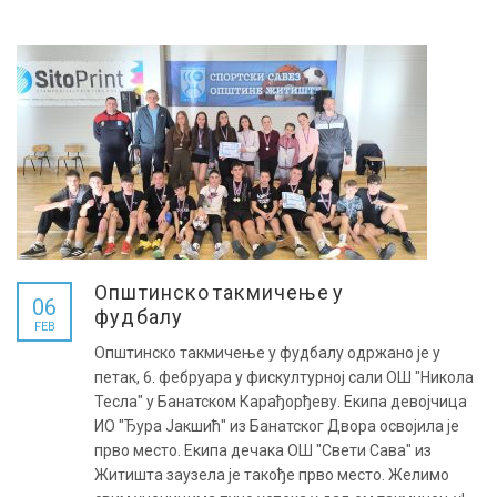
Општинско такмичење у
06
фудбалу
FEB
Општинско такмичење у фудбалу одржано је у
петак, 6. фебруара у фискултурној сали ОШ "Никола
Тесла" у Банатском Карађорђеву. Екипа девојчица
ИО "Ђура Јакшић" из Банатског Двора освојила је
прво место. Екипа дечака ОШ "Свети Сава" из
Житишта заузела је такође прво место. Желимо