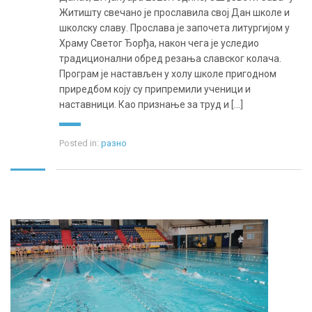
Житишту свечано је прославила свој Дан школе и
школску славу. Прослава је започета литургијом у
Храму Светог Ђорђа, након чега је уследио
традиционални обред резања славског колача.
Програм је настављен у холу школе пригодном
приредбом коју су припремили ученици и
наставници. Као признање за труд и [...]
Posted in:
разно