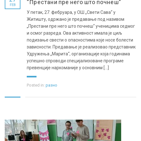
“Престани пре него што почнеш”
FEB
У петак, 27. фебруара, у ОШ „Свети Сава“ у
Житишту, одржано је предавање под називом
„Престани пре него што почнеш“ ученицима седмог
и осмог разреда. Ова активност имала је циљ
подизање свести о опасностима које носе болести
зависности. Предавање је реализовао представник
Удружења „Марита“, организације која годинама
успешно спроводи специјализоване програме
превенције наркоманије у основним [...]
Posted in:
разно