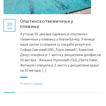
Општинско такмичење у
20
пливању
JAN
У уторак 20. јануара одржано је општинско
такмичење у пливању у Новом Бечеју. Ученице
наше школе оствариле су следеће резултате: -
Софија Сивчевић (ИО „Ђура Јакшић“, Банатски
Двор) освојила је 1. место у дисциплини делфин на
50 метара - Жељана Угреновић (ОШ „Свети Сава“,
Житиште) освојила је 2. место у дисциплини краул
на 50 метара. [...]
Posted in:
разно