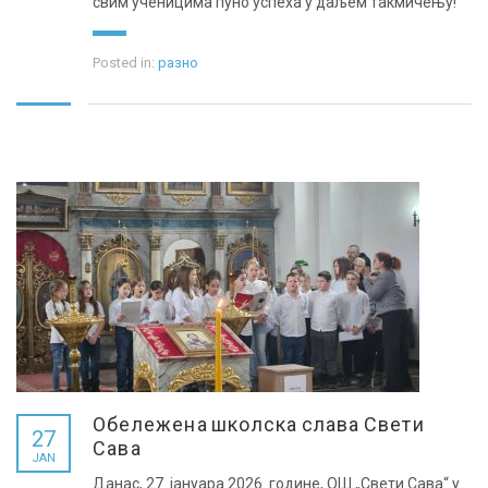
свим ученицима пуно успеха у даљем такмичењу!
Posted in:
разно
Обележена школска слава Свети
27
Сава
JAN
Данас, 27. јануара 2026. године, ОШ „Свети Сава“ у