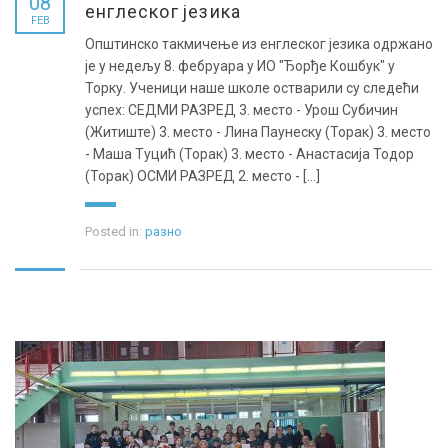
08
енглеског језика
FEB
Општинско такмичење из енглеског језика одржано
је у недељу 8. фебруара у ИО "Ђорђе Кошбук" у
Торку. Ученици наше школе остварили су следећи
успех: СЕДМИ РАЗРЕД 3. место - Урош Субичин
(Житиште) 3. место - Лина Паунеску (Торак) 3. место
- Маша Туцић (Торак) 3. место - Анастасија Тодор
(Торак) ОСМИ РАЗРЕД 2. место - [...]
Posted in:
разно