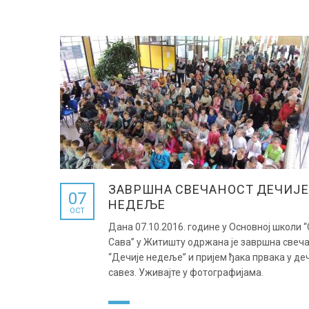
ЗАВРШНА СВЕЧАНОСТ ДЕЧИЈЕ
07
НЕДЕЉЕ
OCT
Дана 07.10.2016. године у Основној школи 
Сава” у Житишту одржана је завршна свеч
“Дечије недеље” и пријем ђака првака у де
савез. Уживајте у фотографијама.