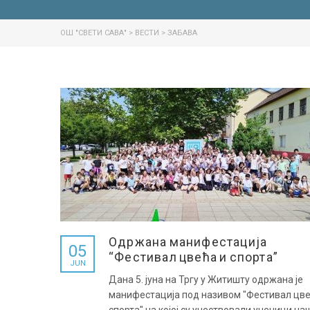
ОШ "СВЕТИ САВА"
>
ВЕСТИ
>
ЗАБАВА
Одржана манифестација
05
“Фестивал цвећа и спорта”
JUN
Дана 5. јуна на Тргу у Житишту одржана је
манифестација под називом "Фестивал цве