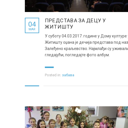
ПРЕДСТАВА ЗА ДЕЦУ У
04
ЖИТИШТУ
MAR
У суботу 04.03.2017. године у Дому културе 
Житишту оџана је дечија представа под на
Залеђено краљевство. Најмлађи су уживал
гледајући, погледајте фото албум.
Posted in:
забава