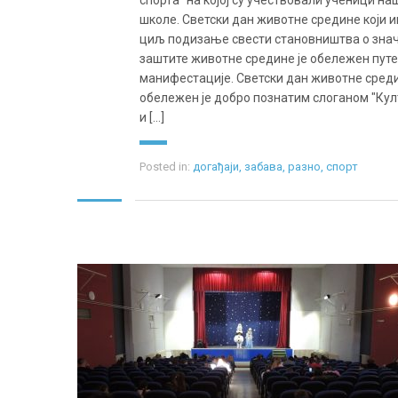
спорта" на којој су учествовали ученици на
школе. Светски дан животне средине који и
циљ подизање свести становништва о знач
заштите животне средине је обележен пут
манифестације. Светски дан животне сред
обележен је добро познатим слоганом "Ку
и [...]
Posted in:
догађаји
,
забава
,
разно
,
спорт