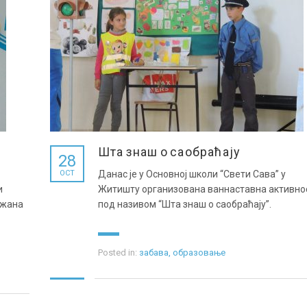
Шта знаш о саобраћају
28
OCT
Данас је у Основној школи “Свети Сава” у
и
Житишту организована ваннаставна активно
ржана
под називом “Шта знаш о саобраћају”.
Posted in:
забава
,
образовање