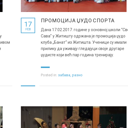
ПРОМОЦИЈА ЏУДО СПОРТА
17
FEB
Дана 17.02.2017. године у основној школи “С
у
Сава” у Житишту одржана је промоција џудо
зивом
клуба „Банат“ из Житишта. Ученици су имали
и
прилику да уживају гледајуци своје другаре
џудисте који већ пар година тренирају.
Posted in:
забава
,
разно