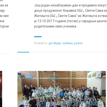
ше
ма за
Још један незабораван дан и предивно искус
ају
деце продуженог боравка ОШ „ Свети Сава и
ем ове
Житишта.ОШ „ Свети Сава“ из Житишта оств
ине
је 13.10.2017.године (петак) у сарадњи школе
лтурни
родитељима ових ученика.
Posted in:
догађаји
,
забава
,
разно