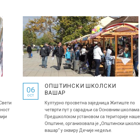
ОПШТИНСКИ ШКОЛСКИ
06
ВАШАР
OCT
“Свети
Културно просветна заједница Житиште по
аност
четврти пут у сарадњи са Основним школама
чији
Предшколском установом са територије наше
Општине, организовала је „Општински школс
вашар“ у оквиру Дечије недеље.