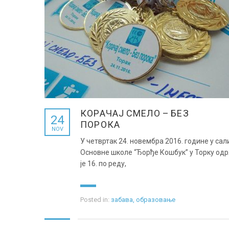
КОРАЧАЈ СМЕЛО – БЕЗ
24
ПОРОКА
NOV
У четвртак 24. новембра 2016. године у сал
Основне школе “Ђорђе Кошбук” у Торку од
је 16. по реду,
Posted in:
забава
,
образовање