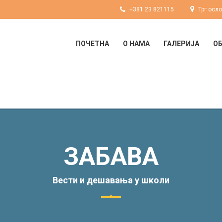
+381 23 821115
Трг осл
ПОЧЕТНА
О НАМА
ГАЛЕРИЈА
О
ЗАБАВА
Вести и дешавања у школи