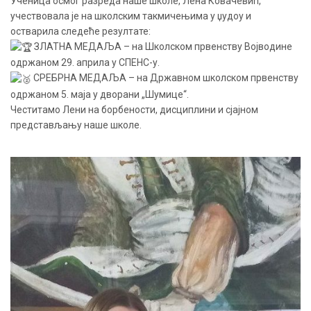
Ученица осмог разреда наше школе, Лена Ковачевић,
учествовала је на школским такмичењима у џудоу и
остварила следеће резултате:
ЗЛАТНА МЕДАЉА – на Школском првенству Војводине
одржаном 29. априла у СПЕНС-у.
СРЕБРНА МЕДАЉА – на Државном школском првенству
одржаном 5. маја у дворани „Шумице“.
Честитамо Лени на борбености, дисциплини и сјајном
представљању наше школе.