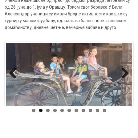
Ученци наше школе од првог до седмог разреда летовали су
од 26. јуна до 1. јула у Орашцу. Током свог боравка У Вили
Александар ученици су имали бројне активности као што су
турнир у малом фудбалу, одлазак на базен, посета сеоском
домаћинству, дневне шетње, вечерње забаве и друго.
Previous
Next