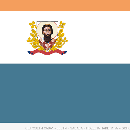
ОШ "СВЕТИ САВА"
>
ВЕСТИ
>
ЗАБАВА
>
ПОДЕЛА ПАКЕТИЋА – ОСН