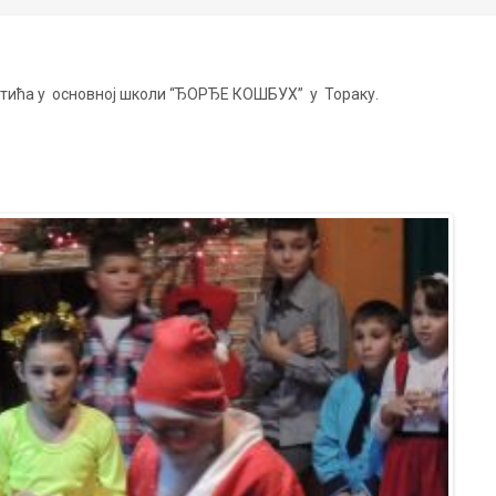
кетића у основној школи “ЂОРЂЕ КОШБУХ” у Тораку.