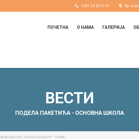
+381 23 821115
Трг осл
ПОЧЕТНА
О НАМА
ГАЛЕРИЈА
О
ВЕСТИ
ПОДЕЛА ПАКЕТИЋА - ОСНОВНА ШКОЛА
ОВНА ШКОЛА “ЂОРЂЕ КОШБУХ” ТОРАК