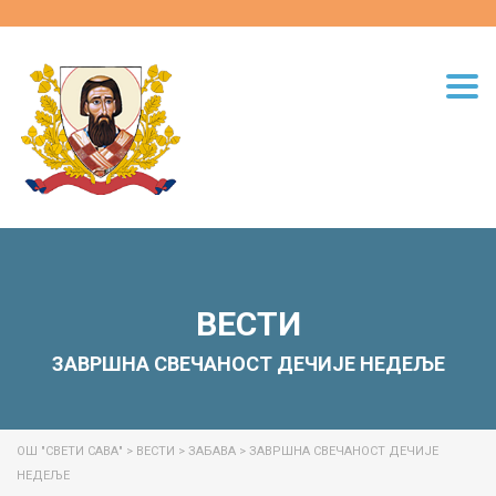
Togg
navi
ВЕСТИ
ЗАВРШНА СВЕЧАНОСТ ДЕЧИЈЕ НЕДЕЉЕ
ОШ "СВЕТИ САВА"
>
ВЕСТИ
>
ЗАБАВА
>
ЗАВРШНА СВЕЧАНОСТ ДЕЧИЈЕ
НЕДЕЉЕ