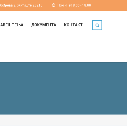
обођења 2, Житиште 23210
Пон - Пет 8.00 - 18.00
БАВЕШТЕЊА
ДОКУМЕНТА
КОНТАКТ