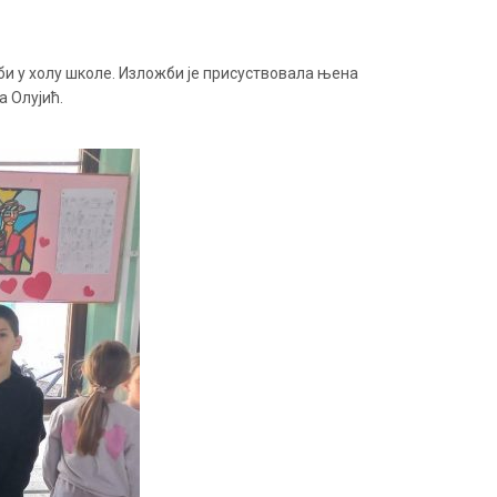
би у холу школе. Изложби је присуствовала њена
а Олујић.