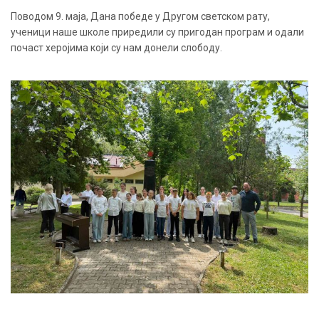
Поводом 9. маја, Дана победе у Другом светском рату,
ученици наше школе приредили су пригодан програм и одали
почаст херојима који су нам донели слободу.